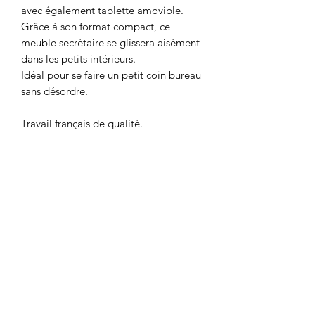
avec également tablette amovible.
Grâce à son format compact, ce
meuble secrétaire se glissera aisément
dans les petits intérieurs.
Idéal pour se faire un petit coin bureau
sans désordre.
Travail français de qualité.
Bel état de maison.
Ce meuble a été soigneusement
nettoyé pour un usage immédiat.
Dimensions : Hauteur = 150 cm *
Largeur = 89 cm * Profondeur = 36
cm.
Visible à Bron (69).
Livraison offerte à Lyon etcommunes