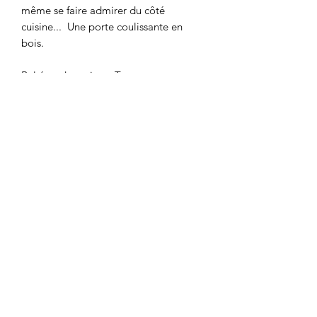
même se faire admirer du côté
cuisine... Une porte coulissante en
bois.
Bel état de maison. Traces et rayures
d’usage.
Meuble entièrement nettoyé pour
usage immédiat.
Dimensions : hauteur = 110,5 cm *
largeur = 109,5 cm * profondeur = 38,5
cm.
Enfilade haute, vaisselier, argentier,
bibliothèque, vitrine, highboard
0687136961