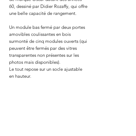
60, dessiné par Didier Rozaffy, qui offre
une belle capacité de rangement.
Un module bas fermé par deux portes
amovibles coulissantes en bois
surmonté de cinq modules ouverts (qui
peuvent être fermés par des vitres
transparentes non présentes sur les
photos mais disponibles).
Le tout repose sur un socle ajustable
en hauteur.
Meuble modulable qui s’assemble
facilement et sans outil grâce à son
système de « goujons ».
Très bel état vintage pour l’ensemble.
A noter quelques traces et rayures
d’usage.